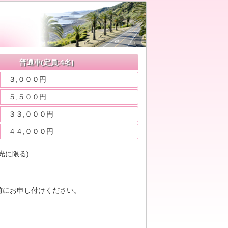
普通車(定員:4名)
３,０００円
５,５００円
３３,０００円
４４,０００円
光に限る)
前にお申し付けください。
。